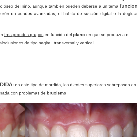
funcion
lo óseo
del niño, aunque también pueden deberse a un tema
berón en edades avanzadas,
el hábito de succión digital o la degluc
 en
tres grandes grupos
en función del
plano
en que se produzca el
oclusiones de tipo sagital, transversal y vertical.
DIDA
en este tipo de mordida, los dientes superiores sobrepasan en
:
ionada con problemas de
bruxismo
.