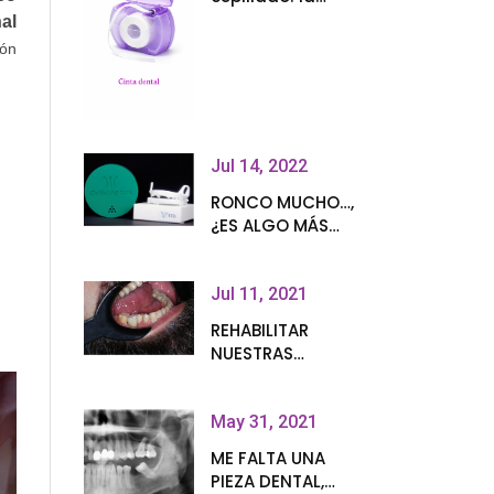
importancia del
al
hilo dental en la
ión
higiene oral
Jul 14, 2022
RONCO MUCHO…,
¿ES ALGO MÁS
QUE UNA
MOLESTIA?
Jul 11, 2021
REHABILITAR
NUESTRAS
AUSENCIAS CON
IMPLANTES
May 31, 2021
ME FALTA UNA
PIEZA DENTAL,