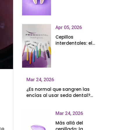
dientes con el frío
y qué puedes
hacer
Apr 05, 2026
Cepillos
interdentales: el
paso que marca
la diferencia en
tu higiene bucal
Mar 24, 2026
¿Es normal que sangren las
encías al usar seda dental?
Cómo utilizarla
correctamente
Mar 24, 2026
Más allá del
cepillado: la
co